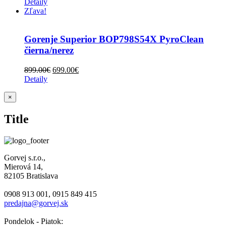
Detaily
Zľava!
Gorenje Superior BOP798S54X PyroClean
čierna/nerez
899.00
€
699.00
€
Detaily
Zatvoriť
×
rýchle
zobrazenie
Title
produktu
Gorvej s.r.o.,
Mierová 14,
82105 Bratislava
0908 913 001, 0915 849 415
predajna@gorvej.sk
Pondelok - Piatok: