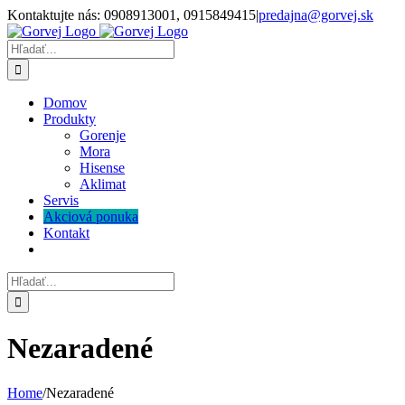
Skip
Kontaktujte nás: 0908913001, 0915849415
|
predajna@gorvej.sk
to
content
Hľadať:
Domov
Produkty
Gorenje
Mora
Hisense
Aklimat
Servis
Akciová ponuka
Kontakt
Hľadať:
Nezaradené
Home
/
Nezaradené