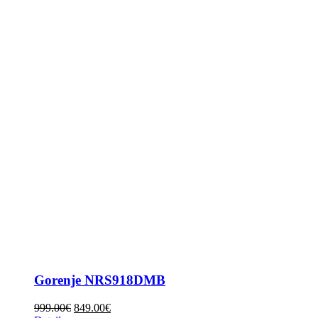
Gorenje NRS918DMB
999.00
€
849.00
€