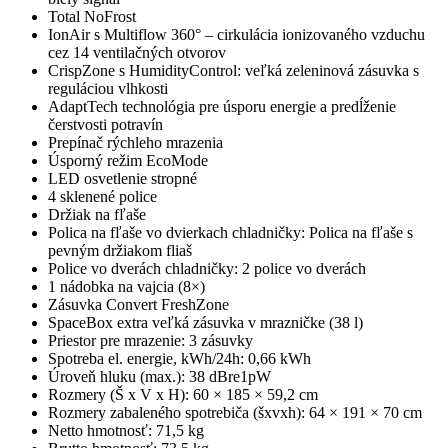
Total NoFrost
IonAir s Multiflow 360° – cirkulácia ionizovaného vzduchu
cez 14 ventilačných otvorov
CrispZone s HumidityControl: veľká zeleninová zásuvka s
reguláciou vlhkosti
AdaptTech technológia pre úsporu energie a predĺženie
čerstvosti potravín
Prepínač rýchleho mrazenia
Úsporný režim EcoMode
LED osvetlenie stropné
4 sklenené police
Držiak na fľaše
Polica na fľaše vo dvierkach chladničky: Polica na fľaše s
pevným držiakom fliaš
Police vo dverách chladničky: 2 police vo dverách
1 nádobka na vajcia (8×)
Zásuvka Convert FreshZone
SpaceBox extra veľká zásuvka v mrazničke (38 l)
Priestor pre mrazenie: 3 zásuvky
Spotreba el. energie, kWh/24h: 0,66 kWh
Úroveň hluku (max.): 38 dBre1pW
Rozmery (Š x V x H): 60 × 185 × 59,2 cm
Rozmery zabaleného spotrebiča (šxvxh): 64 × 191 × 70 cm
Netto hmotnosť: 71,5 kg