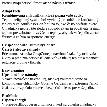
všetku svoju čerstvú úrodu alebo nákup z tržnice.
AdaptTech
Kombinovaná chladnička, ktorá pozná vaše zvyky
Tento inteligentný systém bol vyvinutý pre udržanie konštantnej
teploty v chladničke bez ohľadu na to, ako často otvárate dvere.
Chladnička nepretržite sleduje spôsob, akým ju používate, a riadi
teplotu pre zabránenie zvýšenia teploty, aby tak vaše jedlo zostalo
čerstvé a znížila sa spotreba energie.
CrispZone with HumidityControl
Čerstvé ako zo záhrady
Priestranná zásuvka CrispZone je navrhnutá tak, aby uchovala
živiny a predĺžila čerstvosť jedla vďaka nízkej teplote a možnosti
regulácie úrovne vlhkosti.
Easy cleaning
Upratané bez námahy
Vďaka inovatívne navrhnutej, hladkej vnútornej stene sa
kombinované chladničky Gorenje GardenFresh extrémne ľahko
čistia a zabezpečujú zdravé a bezpečné miesto pre vaše jedlo.
EcoMode
Úspora energie
V prípade dlhodobej neprítomnosti, keď sú dvierka chladničky