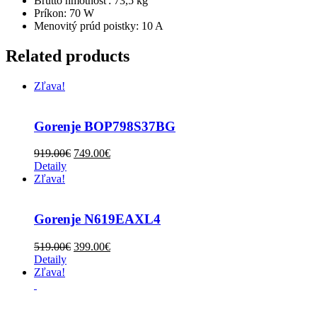
Brutto hmotnosť: 73,5 kg
Príkon: 70 W
Menovitý prúd poistky: 10 A
Related products
Zľava!
Gorenje BOP798S37BG
919.00
€
749.00
€
Detaily
Zľava!
Gorenje N619EAXL4
519.00
€
399.00
€
Detaily
Zľava!