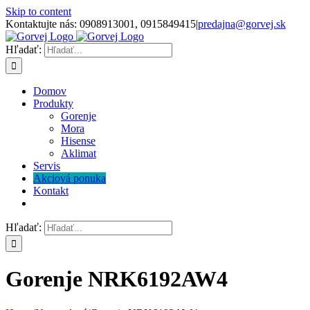
Skip to content
Kontaktujte nás: 0908913001, 0915849415
|
predajna@gorvej.sk
Hľadať:
Domov
Produkty
Gorenje
Mora
Hisense
Aklimat
Servis
Akciová ponuka
Kontakt
Hľadať:
Gorenje NRK6192AW4