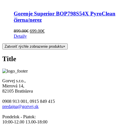
Gorenje Superior BOP798S54X PyroClean
čierna/nerez
899.00
€
699.00
€
Detaily
Zatvoriť rýchle zobrazenie produktu
×
Title
Gorvej s.r.o.,
Mierová 14,
82105 Bratislava
0908 913 001, 0915 849 415
predajna@gorvej.sk
Pondelok - Piatok:
10:00-12.00 13.00-18:00