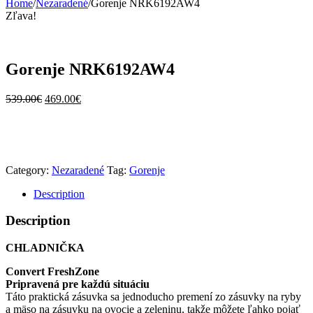
Home
/
Nezaradené
/
Gorenje NRK6192AW4
Zľava!
Gorenje NRK6192AW4
539.00
€
469.00
€
Category:
Nezaradené
Tag:
Gorenje
Description
Description
CHLADNIČKA
Convert FreshZone
Pripravená pre každú situáciu
Táto praktická zásuvka sa jednoducho premení zo zásuvky na ryby
a mäso na zásuvku na ovocie a zeleninu, takže môžete ľahko pojať