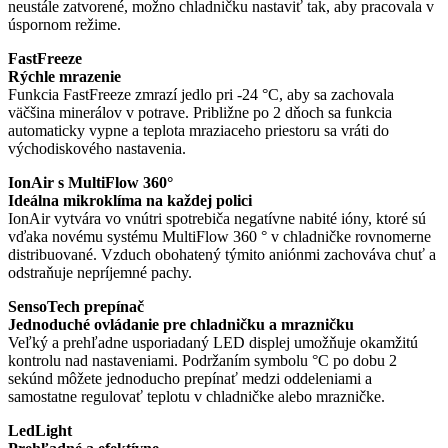
neustále zatvorené, možno chladničku nastaviť tak, aby pracovala v
úspornom režime.
FastFreeze
Rýchle mrazenie
Funkcia FastFreeze zmrazí jedlo pri -24 °C, aby sa zachovala
väčšina minerálov v potrave. Približne po 2 dňoch sa funkcia
automaticky vypne a teplota mraziaceho priestoru sa vráti do
východiskového nastavenia.
IonAir s MultiFlow 360°
Ideálna mikroklíma na každej polici
IonAir vytvára vo vnútri spotrebiča negatívne nabité ióny, ktoré sú
vďaka novému systému MultiFlow 360 ° v chladničke rovnomerne
distribuované. Vzduch obohatený týmito aniónmi zachováva chuť a
odstraňuje nepríjemné pachy.
SensoTech prepínač
Jednoduché ovládanie pre chladničku a mrazničku
Veľký a prehľadne usporiadaný LED displej umožňuje okamžitú
kontrolu nad nastaveniami. Podržaním symbolu °C po dobu 2
sekúnd môžete jednoducho prepínať medzi oddeleniami a
samostatne regulovať teplotu v chladničke alebo mrazničke.
LedLight