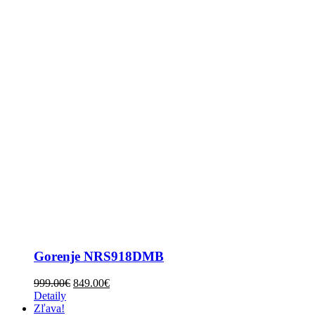
Gorenje NRS918DMB
999.00
€
849.00
€
Detaily
Zľava!