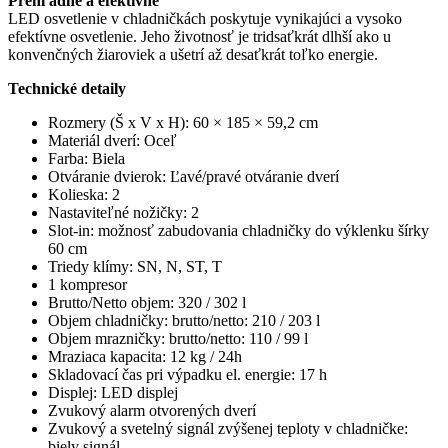
Prehľadné a efektívne
LED osvetlenie v chladničkách poskytuje vynikajúci a vysoko
efektívne osvetlenie. Jeho životnosť je tridsaťkrát dlhší ako u
konvenčných žiaroviek a ušetrí až desaťkrát toľko energie.
Technické detaily
Rozmery (Š x V x H): 60 × 185 × 59,2 cm
Materiál dverí: Oceľ
Farba: Biela
Otváranie dvierok: Ľavé/pravé otváranie dverí
Kolieska: 2
Nastaviteľné nožičky: 2
Slot-in: možnosť zabudovania chladničky do výklenku šírky
60 cm
Triedy klímy: SN, N, ST, T
1 kompresor
Brutto/Netto objem: 320 / 302 l
Objem chladničky: brutto/netto: 210 / 203 l
Objem mrazničky: brutto/netto: 110 / 99 l
Mraziaca kapacita: 12 kg / 24h
Skladovací čas pri výpadku el. energie: 17 h
Displej: LED displej
Zvukový alarm otvorených dverí
Zvukový a svetelný signál zvýšenej teploty v chladničke:
biely signál