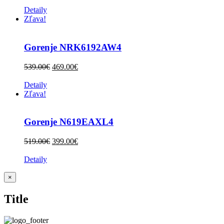
Detaily
Zľava!
Gorenje NRK6192AW4
539.00
€
469.00
€
Detaily
Zľava!
Gorenje N619EAXL4
519.00
€
399.00
€
Detaily
Zatvoriť
×
rýchle
zobrazenie
Title
produktu