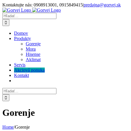
Skip
Kontaktujte nás: 0908913001, 0915849415
|
predajna@gorvej.sk
to
content
Hľadať:
Domov
Produkty
Gorenje
Mora
Hisense
Aklimat
Servis
Akciová ponuka
Kontakt
Hľadať:
Gorenje
Home
/
Gorenje