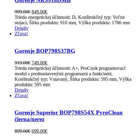
Gorenje NRS918DMB
999.00
€
849.00
€
Trieda energetickej účinnosti: D, Konštrukčný typ: Voľne
stojaci, Šírka produktu: 910 mm, Výška produktu: 1786 mm
Detaily
Zľava!
Gorenje BOP798S37BG
919.00
€
749.00
€
Trieda energetickej účinnosti: A+, ProCook programovací
modul s prednastavenými programami a funkciami,
Konštrukčný typ: Vstavaný, Šírka produktu: 595 mm, Výška
produktu: 595 mm
Detaily
Zľava!
Gorenje Superior BOP798S54X PyroClean
čierna/nerez
899.00
€
699.00
€