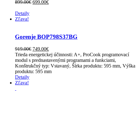
899.00
€
699.00
€
Detaily
Zľava!
Gorenje BOP798S37BG
919.00
€
749.00
€
Trieda energetickej účinnosti: A+, ProCook programovací
modul s prednastavenými programami a funkciami,
Konštrukčný typ: Vstavaný, Šírka produktu: 595 mm, Výška
produktu: 595 mm
Detaily
Zľava!