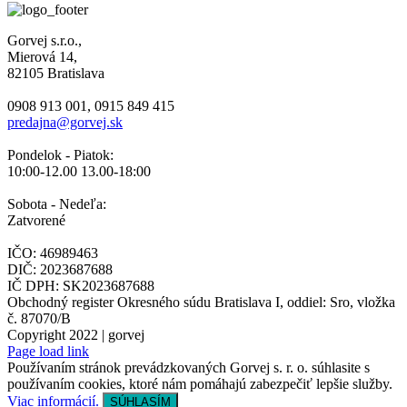
Gorvej s.r.o.,
Mierová 14,
82105 Bratislava
0908 913 001, 0915 849 415
predajna@gorvej.sk
Pondelok - Piatok:
10:00-12.00 13.00-18:00
Sobota - Nedeľa:
Zatvorené
IČO: 46989463
DIČ: 2023687688
IČ DPH: SK2023687688
Obchodný register Okresného súdu Bratislava I, oddiel: Sro, vložka
č. 87070/B
Copyright 2022 | gorvej
Page load link
Používaním stránok prevádzkovaných Gorvej s. r. o. súhlasite s
používaním cookies, ktoré nám pomáhajú zabezpečiť lepšie služby.
Viac informácií.
SÚHLASÍM