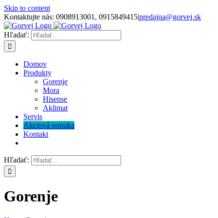
Skip to content
Kontaktujte nás: 0908913001, 0915849415
|
predajna@gorvej.sk
Hľadať:
Domov
Produkty
Gorenje
Mora
Hisense
Aklimat
Servis
Akciová ponuka
Kontakt
Hľadať:
Gorenje