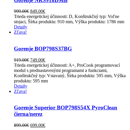
Gorenje NRS918DMB
999.00
€
849.00
€
Trieda energetickej účinnosti: D, Konštrukčný typ: Voľne
stojaci, Šírka produktu: 910 mm, Výška produktu: 1786 mm
Detaily
Zľava!
Gorenje BOP798S37BG
919.00
€
749.00
€
Trieda energetickej účinnosti: A+, ProCook programovací
modul s prednastavenými programami a funkciami,
Konštrukčný typ: Vstavaný, Šírka produktu: 595 mm, Výška
produktu: 595 mm
Detaily
Zľava!
Gorenje Superior BOP798S54X PyroClean
čierna/nerez
899.00
€
699.00
€