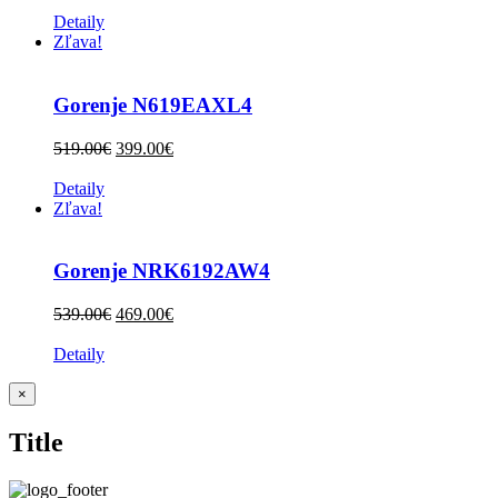
Detaily
Zľava!
Gorenje N619EAXL4
519.00
€
399.00
€
Detaily
Zľava!
Gorenje NRK6192AW4
539.00
€
469.00
€
Detaily
Zatvoriť
×
rýchle
zobrazenie
Title
produktu