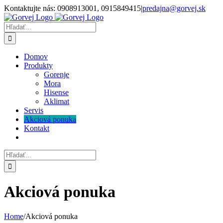
Skip
Kontaktujte nás: 0908913001, 0915849415
|
predajna@gorvej.sk
to
content
Hľadať:
Domov
Produkty
Gorenje
Mora
Hisense
Aklimat
Servis
Akciová ponuka
Kontakt
Hľadať:
Akciová ponuka
Home
/
Akciová ponuka