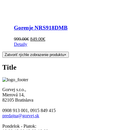
Gorenje NRS918DMB
999.00
€
849.00
€
Detaily
Zatvoriť rýchle zobrazenie produktu
×
Title
Gorvej s.r.o.,
Mierová 14,
82105 Bratislava
0908 913 001, 0915 849 415
predajna@gorvej.sk
Pondelok - Piatok: