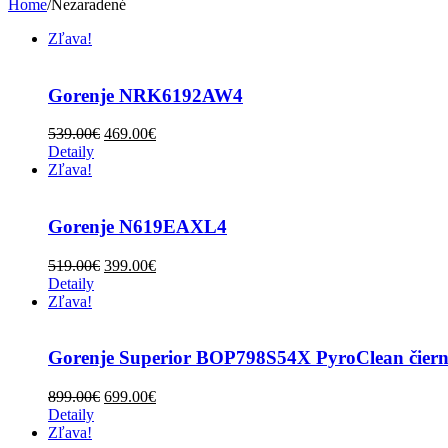
Home
/
Nezaradené
Zľava!
Gorenje NRK6192AW4
539.00
€
469.00
€
Detaily
Zľava!
Gorenje N619EAXL4
519.00
€
399.00
€
Detaily
Zľava!
Gorenje Superior BOP798S54X PyroClean čiern
899.00
€
699.00
€
Detaily
Zľava!