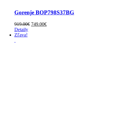
Gorenje BOP798S37BG
919.00
€
749.00
€
Detaily
Zľava!