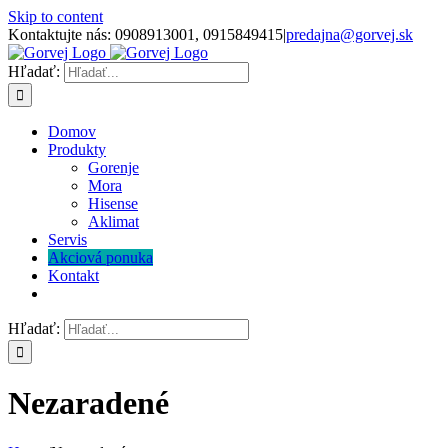
Skip to content
Kontaktujte nás: 0908913001, 0915849415
|
predajna@gorvej.sk
Hľadať:
Domov
Produkty
Gorenje
Mora
Hisense
Aklimat
Servis
Akciová ponuka
Kontakt
Hľadať:
Nezaradené