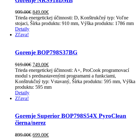
Gorenje NRS918DMB
999.00
€
849.00
€
Trieda energetickej účinnosti: D, Konštrukčný typ: Voľne
stojaci, Šírka produktu: 910 mm, Výška produktu: 1786 mm
Detaily
Zľava!
Gorenje BOP798S37BG
919.00
€
749.00
€
Trieda energetickej účinnosti: A+, ProCook programovací
modul s prednastavenými programami a funkciami,
Konštrukčný typ: Vstavaný, Šírka produktu: 595 mm, Výška
produktu: 595 mm
Detaily
Zľava!
Gorenje Superior BOP798S54X PyroClean
čierna/nerez
899.00
€
699.00
€