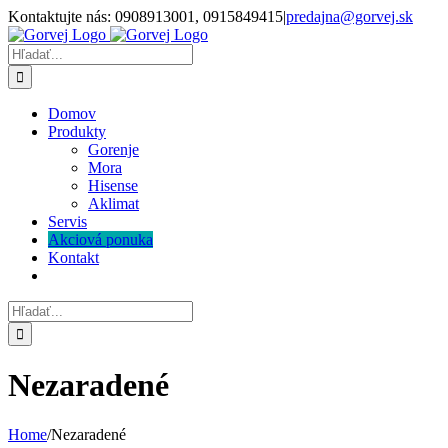
Skip
Kontaktujte nás: 0908913001, 0915849415
|
predajna@gorvej.sk
to
content
Hľadať:
Domov
Produkty
Gorenje
Mora
Hisense
Aklimat
Servis
Akciová ponuka
Kontakt
Hľadať:
Nezaradené
Home
/
Nezaradené