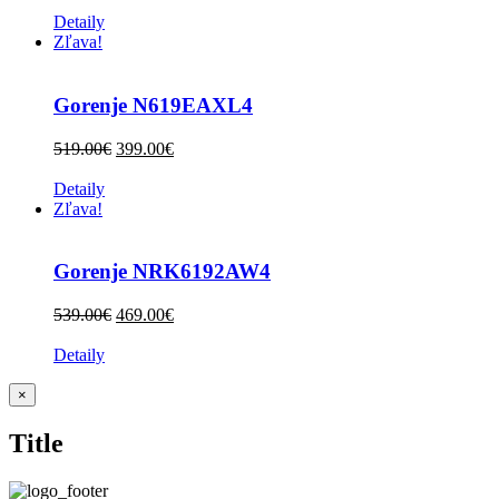
Detaily
Zľava!
Gorenje N619EAXL4
519.00
€
399.00
€
Detaily
Zľava!
Gorenje NRK6192AW4
539.00
€
469.00
€
Detaily
Zatvoriť
×
rýchle
zobrazenie
Title
produktu