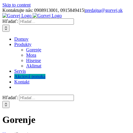
Skip to content
Kontaktujte nás: 0908913001, 0915849415
|
predajna@gorvej.sk
Hľadať:
Domov
Produkty
Gorenje
Mora
Hisense
Aklimat
Servis
Akciová ponuka
Kontakt
Hľadať:
Gorenje