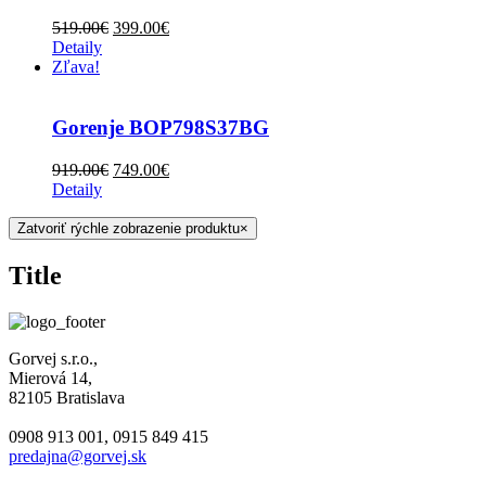
519.00
€
399.00
€
Detaily
Zľava!
Gorenje BOP798S37BG
919.00
€
749.00
€
Detaily
Zatvoriť rýchle zobrazenie produktu
×
Title
Gorvej s.r.o.,
Mierová 14,
82105 Bratislava
0908 913 001, 0915 849 415
predajna@gorvej.sk